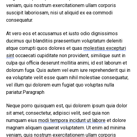
veniam, quis nostrum exercitationem ullam corporis
suscipit laboriosam, nisi ut aliquid ex ea commodi
consequatur.
At vero eos et accusamus et iusto odio dignissimos
ducimus qui blanditiis praesentium voluptatum deleniti
atque corrupti quos dolores et quas
molestias excepturi
sint
occaecati cupiditate non provident, similique sunt in
culpa qui officia deserunt mollitia animi, id est laborum et
dolorum fuga. Quis autem vel eum iure reprehenderit qui in
ea voluptate velit esse quam nihil molestiae consequatur,
vel illum qui dolorem eum fugiat quo voluptas nulla
pariatur.Paragraph
Neque porro quisquam est, qui dolorem ipsum quia dolor
sit amet, consectetur, adipisci velit, sed quia non
numquam eius
modi tempora incidunt ut labore
et dolore
magnam aliquam quaerat voluptatem. Ut enim ad minima
veniam, quis nostrum exercitationem ullam corporis